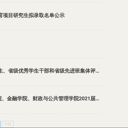
教育项目研究生拟录取名单公示
国际工商学院关于2020—2021学年省级三好学生、省级优秀学生干部和省级先进班集体评审推荐结果 公 示
云南财经大学国际工商学院、商学院、会计学院、金融学院、财政与公共管理学院2021届毕业生联合双向选择洽谈会邀请函
下页