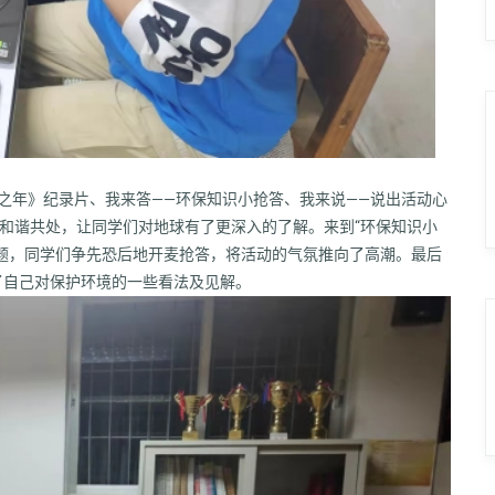
之年》纪录片、我来答——环保知识小抢答、我来说——说出活动心
物和谐共处，让同学们对地球有了更深入的了解。来到“环保知识小
题，同学们争先恐后地开麦抢答，将活动的气氛推向了高潮。最后
了自己对保护环境的一些看法及见解。